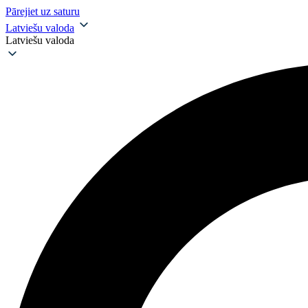
Pārejiet uz saturu
Latviešu valoda
Latviešu valoda