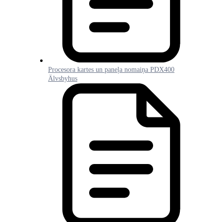
Procesora kartes un paneļa nomaiņa PDX400
Älvsbyhus