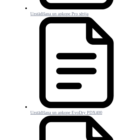
Uzstādīšana un apkope Pro sērija
Uzstādīšana un apkope EvoDry PDX400