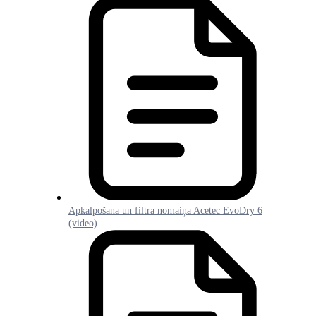
Apkalpošana un filtra nomaiņa Acetec EvoDry 6
(video)