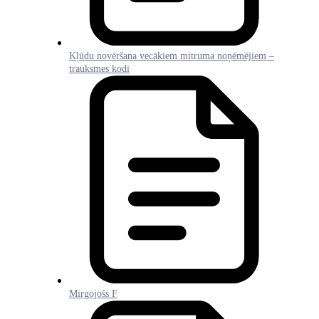
Kļūdu novēršana vecākiem mitruma noņēmējiem –
trauksmes kodi
Mirgojošs F