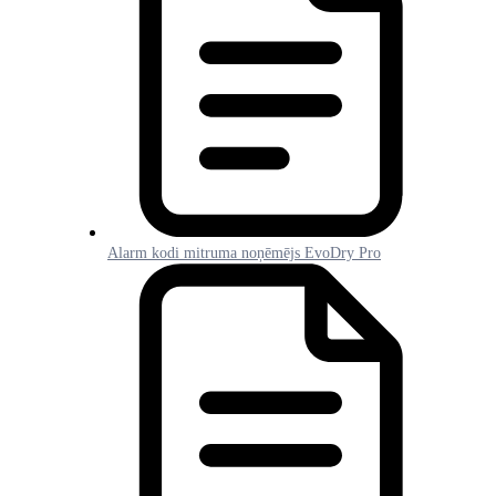
Alarm kodi mitruma noņēmējs EvoDry Pro