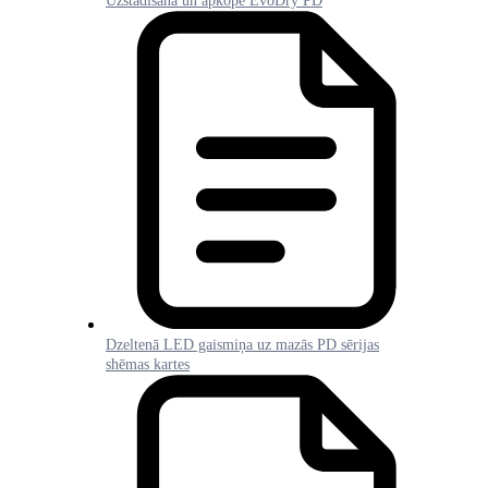
Uzstādīšana un apkope EvoDry PD
Dzeltenā LED gaismiņa uz mazās PD sērijas
shēmas kartes