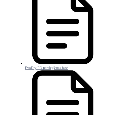
EvoDry PD pārslēgšanās fāze