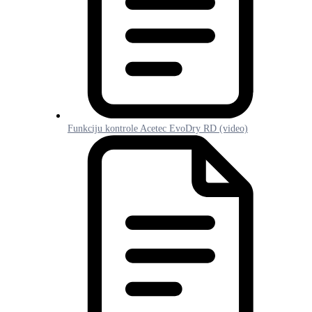
Funkciju kontrole Acetec EvoDry RD (video)