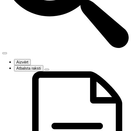
Aizvērt
Atbalsta raksti