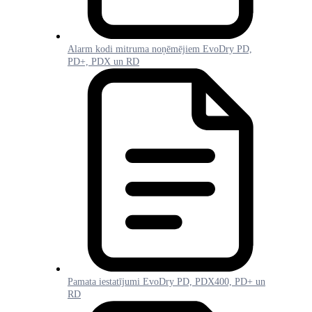
Alarm kodi mitruma noņēmējiem EvoDry PD,
PD+, PDX un RD
Pamata iestatījumi EvoDry PD, PDX400, PD+ un
RD