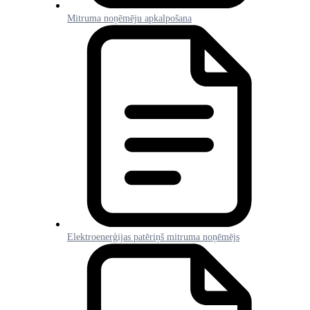
Mitruma noņēmēju apkalpošana
Elektroenerģijas patēriņš mitruma noņēmējs