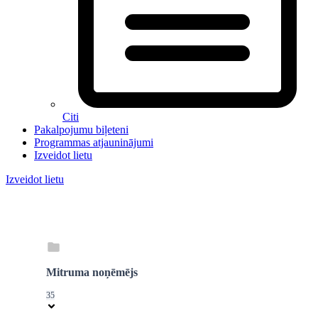
Citi
Pakalpojumu biļeteni
Programmas atjauninājumi
Izveidot lietu
Izveidot lietu
Mitruma noņēmējs
35