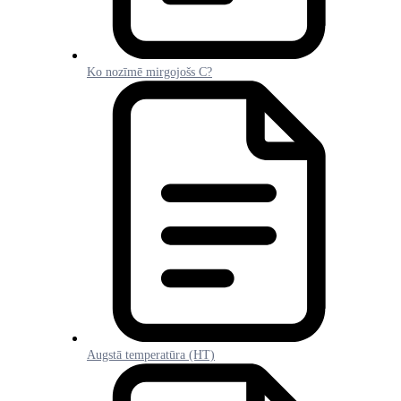
Ko nozīmē mirgojošs C?
Augstā temperatūra (HT)