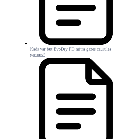
Kāds var būt EvoDry PD mitrā gāzes caurules
garums?