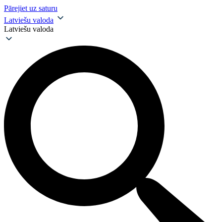
Pārejiet uz saturu
Latviešu valoda
Latviešu valoda