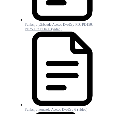
Funkciju pārbaude Acetec EvoDry PD, PD150,
PD250 un PD400 (video)
Funkciju kontrole Acetec EvoDry 6 (video)