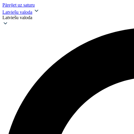
Pārejiet uz saturu
Latviešu valoda
Latviešu valoda