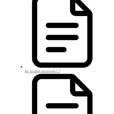
Ko nozīmē mirgojošs C?