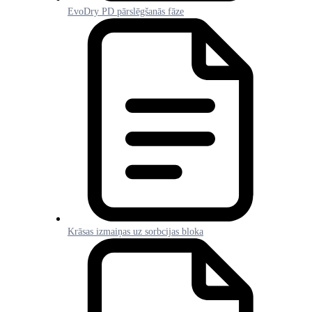
EvoDry PD pārslēgšanās fāze
Krāsas izmaiņas uz sorbcijas bloka