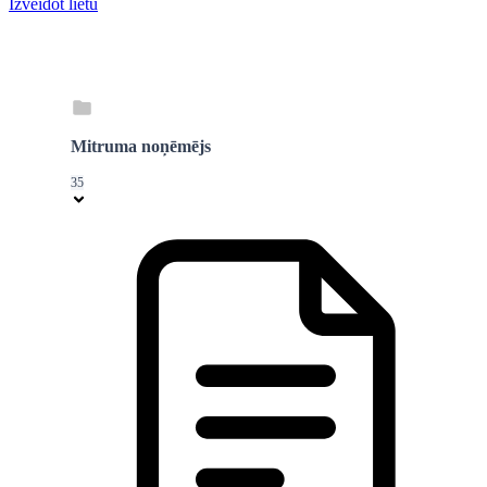
Izveidot lietu
Mitruma noņēmējs
35