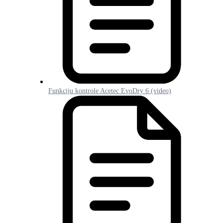
Funkciju kontrole Acetec EvoDry 6 (video)