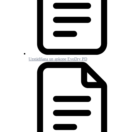
Uzstādīšana un apkope EvoDry PD