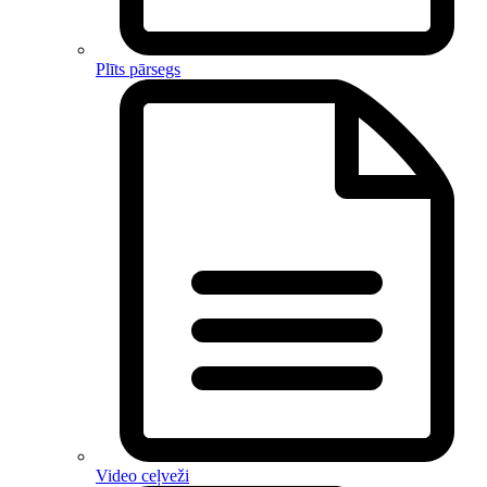
Plīts pārsegs
Video ceļveži