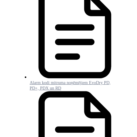
Alarm kodi mitruma noņēmējiem EvoDry PD,
PD+, PDX un RD