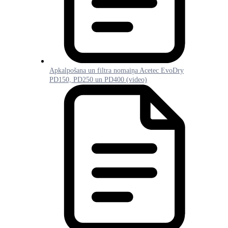
Apkalpošana un filtra nomaiņa Acetec EvoDry
PD150, PD250 un PD400 (video)