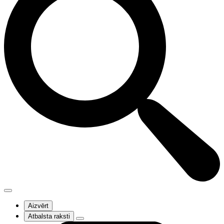
Aizvērt
Atbalsta raksti