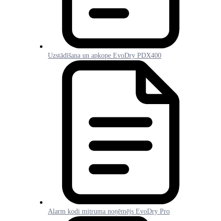
Uzstādīšana un apkope EvoDry PDX400
Alarm kodi mitruma noņēmējs EvoDry Pro