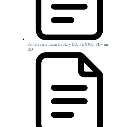
Pamata iestatījumi EvoDry PD, PDX400, PD+ un
RD