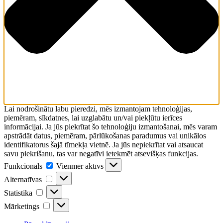
Lai nodrošinātu labu pieredzi, mēs izmantojam tehnoloģijas,
piemēram, sīkdatnes, lai uzglabātu un/vai piekļūtu ierīces
informācijai. Ja jūs piekrītat šo tehnoloģiju izmantošanai, mēs varam
apstrādāt datus, piemēram, pārlūkošanas paradumus vai unikālos
identifikatorus šajā tīmekļa vietnē. Ja jūs nepiekrītat vai atsaucat
savu piekrišanu, tas var negatīvi ietekmēt atsevišķas funkcijas.
Funkcionāls
Funkcionāls
Vienmēr aktīvs
Alternatīvas
Alternatīvas
Statistika
Statistika
Mārketings
Mārketings