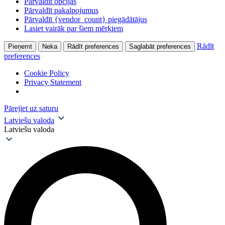
Pārvaldīt opcijas
Pārvaldīt pakalpojumus
Pārvaldīt {vendor_count} piegādātājus
Lasiet vairāk par šiem mērķiem
Rādīt
Pieņemt
Neka
Rādīt preferences
Saglabāt preferences
preferences
Cookie Policy
Privacy Statement
Pārejiet uz saturu
Latviešu valoda
Latviešu valoda