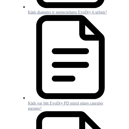
Kāds diametrs ir nepieciešams EvoDry 6 urbim?
Kāds var būt EvoDry PD mitrā gāzes caurules
garums?