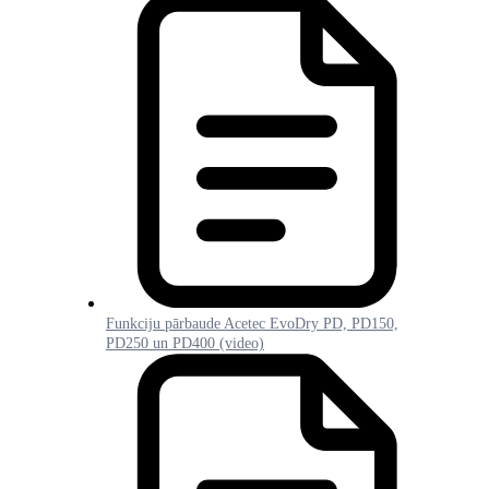
Funkciju pārbaude Acetec EvoDry PD, PD150,
PD250 un PD400 (video)