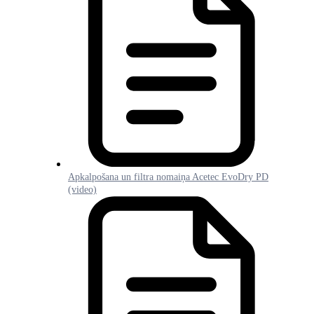
Apkalpošana un filtra nomaiņa Acetec EvoDry PD
(video)