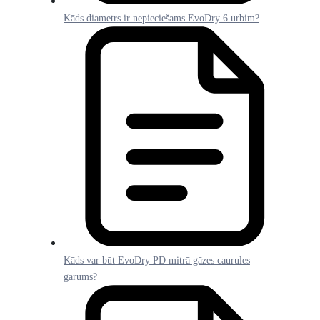
Kāds diametrs ir nepieciešams EvoDry 6 urbim?
Kāds var būt EvoDry PD mitrā gāzes caurules
garums?