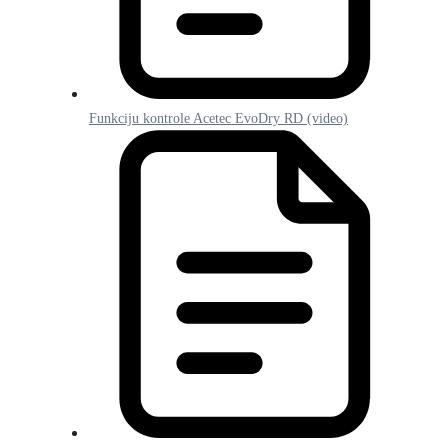
Funkciju kontrole Acetec EvoDry RD (video)