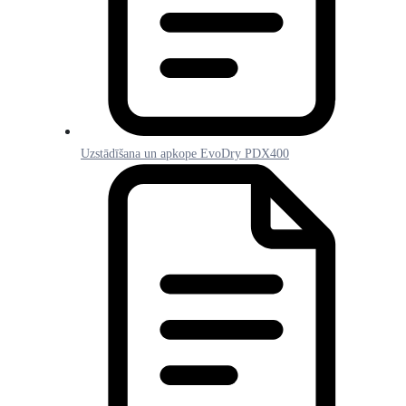
Uzstādīšana un apkope EvoDry PDX400