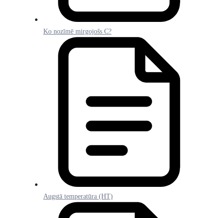
Ko nozīmē mirgojošs C?
Augstā temperatūra (HT)