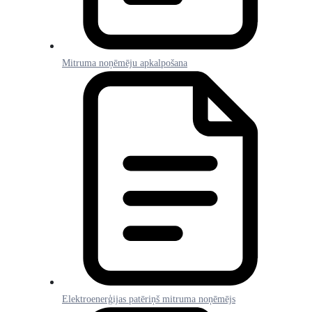
Mitruma noņēmēju apkalpošana
Elektroenerģijas patēriņš mitruma noņēmējs