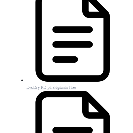
EvoDry PD pārslēgšanās fāze