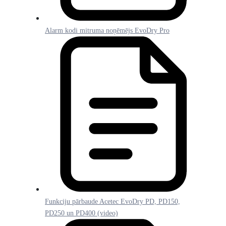
Alarm kodi mitruma noņēmējs EvoDry Pro
Funkciju pārbaude Acetec EvoDry PD, PD150,
PD250 un PD400 (video)