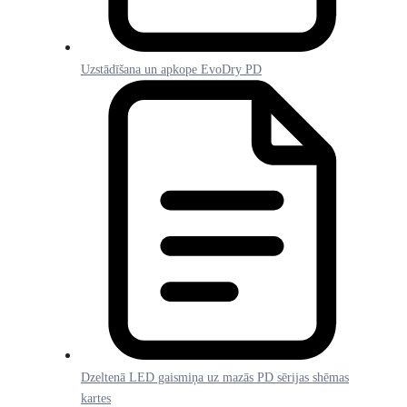
Uzstādīšana un apkope EvoDry PD
Dzeltenā LED gaismiņa uz mazās PD sērijas shēmas
kartes