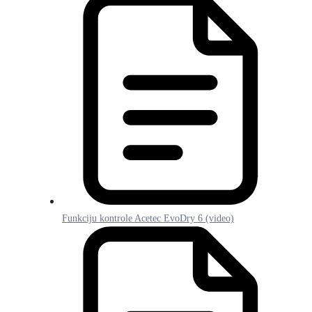
Funkciju kontrole Acetec EvoDry 6 (video)