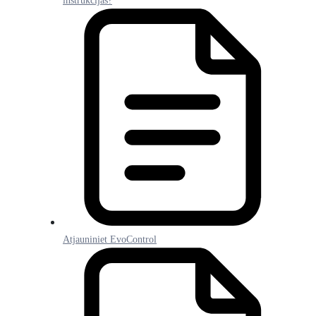
instrukcijas?
Atjauniniet EvoControl