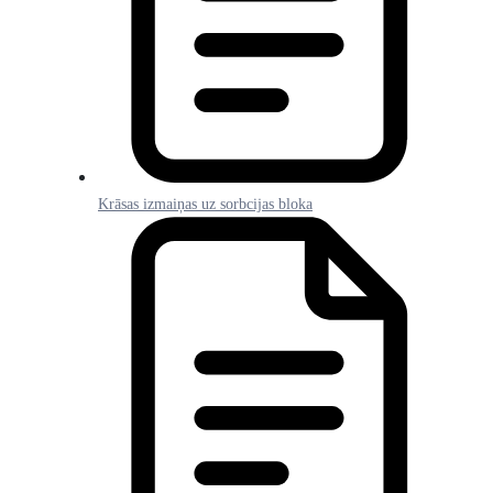
Krāsas izmaiņas uz sorbcijas bloka