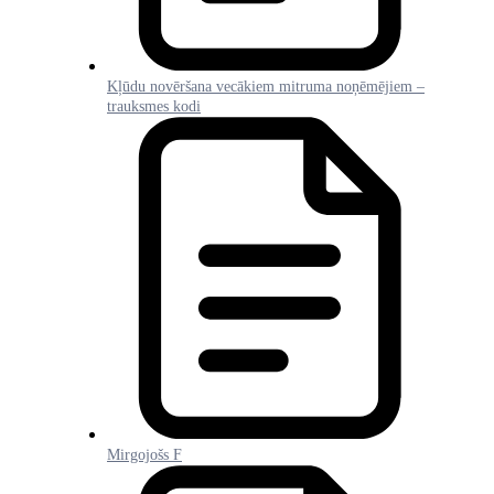
Kļūdu novēršana vecākiem mitruma noņēmējiem –
trauksmes kodi
Mirgojošs F