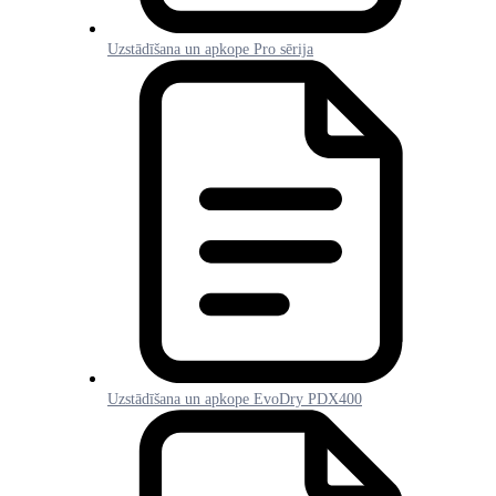
Uzstādīšana un apkope Pro sērija
Uzstādīšana un apkope EvoDry PDX400