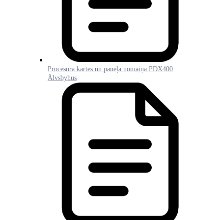
Procesora kartes un paneļa nomaiņa PDX400
Älvsbyhus