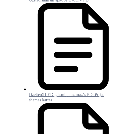
Uzstādīšana un apkope EvoDry PD
Dzeltenā LED gaismiņa uz mazās PD sērijas
shēmas kartes