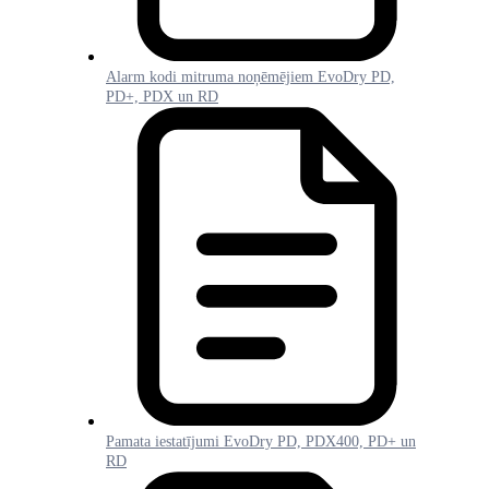
Alarm kodi mitruma noņēmējiem EvoDry PD,
PD+, PDX un RD
Pamata iestatījumi EvoDry PD, PDX400, PD+ un
RD