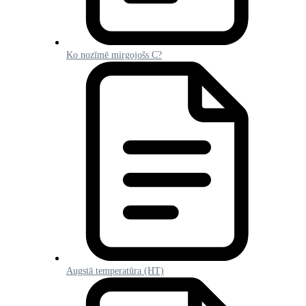
Ko nozīmē mirgojošs C?
Augstā temperatūra (HT)