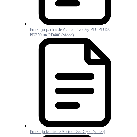
Funkciju pārbaude Acetec EvoDry PD, PD150,
PD250 un PD400 (video)
Funkciju kontrole Acetec EvoDry 6 (video)