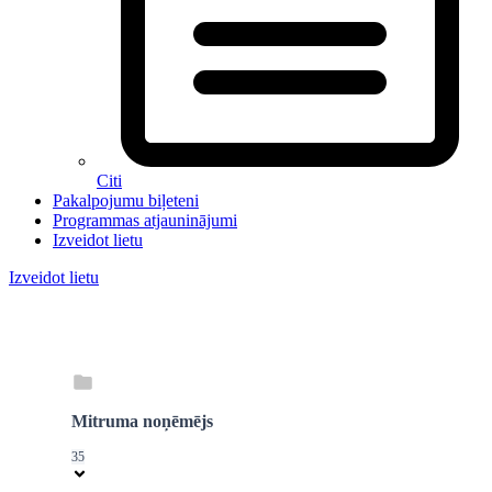
Citi
Pakalpojumu biļeteni
Programmas atjauninājumi
Izveidot lietu
Izveidot lietu
Mitruma noņēmējs
35