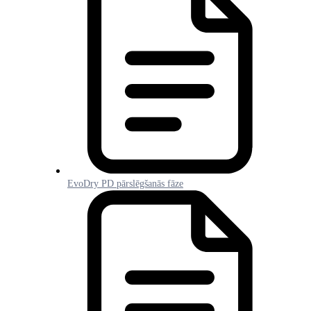
EvoDry PD pārslēgšanās fāze