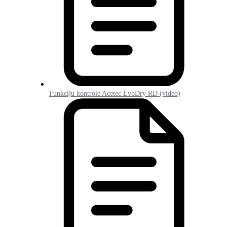
Funkciju kontrole Acetec EvoDry RD (video)