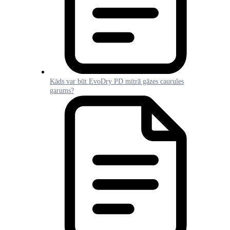
Kāds var būt EvoDry PD mitrā gāzes caurules
garums?