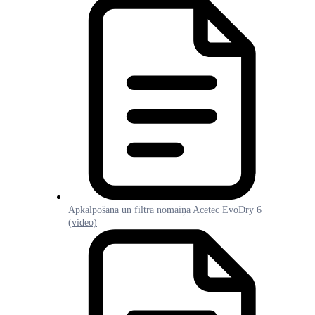
Apkalpošana un filtra nomaiņa Acetec EvoDry 6
(video)