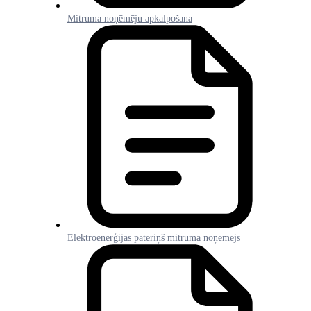
Mitruma noņēmēju apkalpošana
Elektroenerģijas patēriņš mitruma noņēmējs