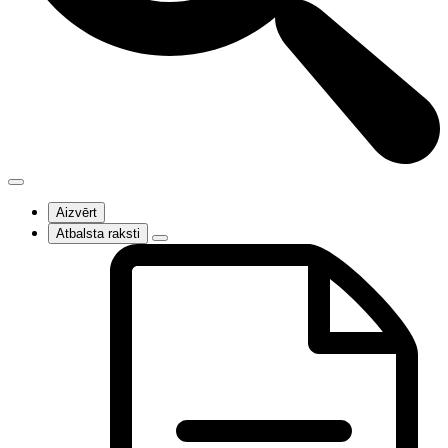
Aizvērt
Atbalsta raksti