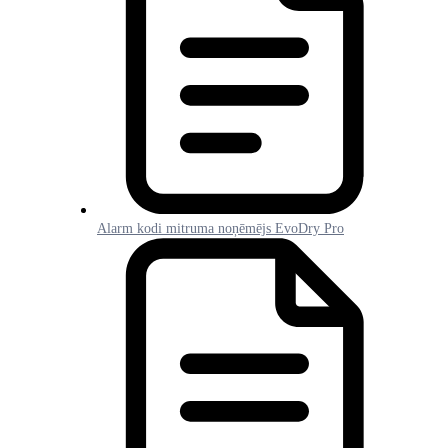
Alarm kodi mitruma noņēmējs EvoDry Pro