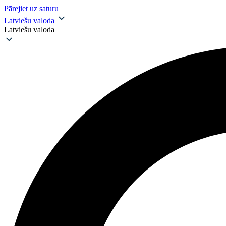
Pārejiet uz saturu
Latviešu valoda
Latviešu valoda