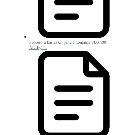
Procesora kartes un paneļa nomaiņa PDX400
Älvsbyhus