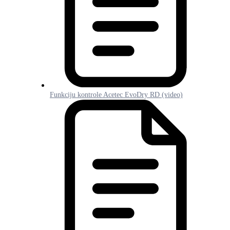
Funkciju kontrole Acetec EvoDry RD (video)