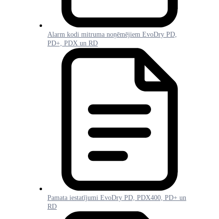
Alarm kodi mitruma noņēmējiem EvoDry PD,
PD+, PDX un RD
Pamata iestatījumi EvoDry PD, PDX400, PD+ un
RD