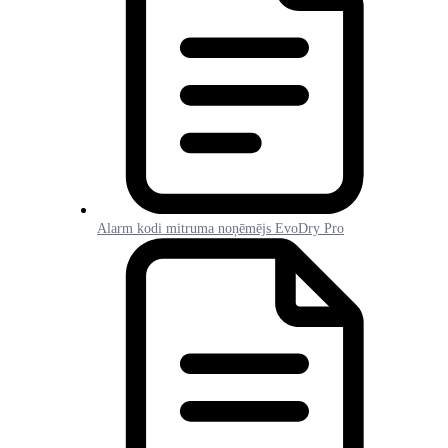
Alarm kodi mitruma noņēmējs EvoDry Pro