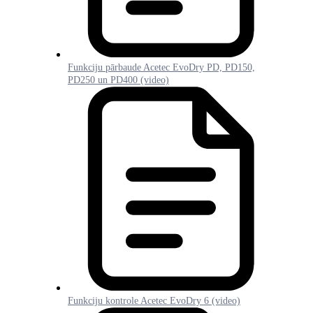
Funkciju pārbaude Acetec EvoDry PD, PD150,
PD250 un PD400 (video)
Funkciju kontrole Acetec EvoDry 6 (video)