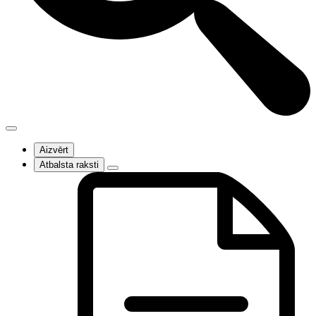
Aizvērt
Atbalsta raksti