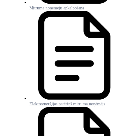
Mitruma noņēmēju apkalpošana
Elektroenerģijas patēriņš mitruma noņēmējs