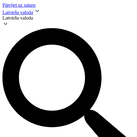
Pārejiet uz saturu
Latviešu valoda
Latviešu valoda