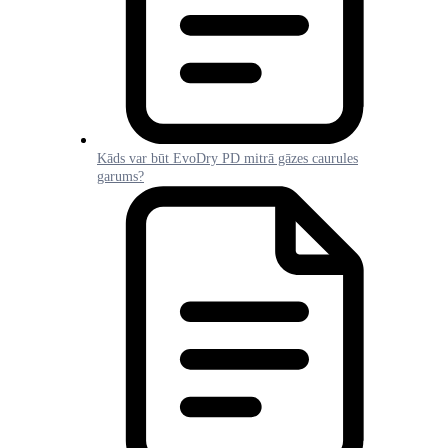
Kāds var būt EvoDry PD mitrā gāzes caurules
garums?