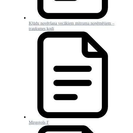
Kļūdu novēršana vecākiem mitruma noņēmējiem –
trauksmes kodi
Mirgojošs F