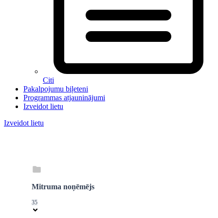
Citi
Pakalpojumu biļeteni
Programmas atjauninājumi
Izveidot lietu
Izveidot lietu
Mitruma noņēmējs
35