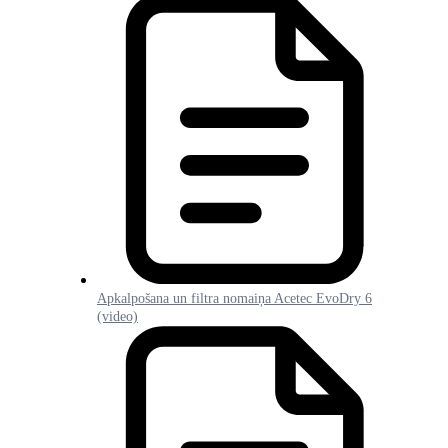
Apkalpošana un filtra nomaiņa Acetec EvoDry 6
(video)