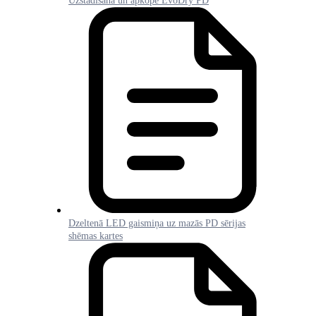
Uzstādīšana un apkope EvoDry PD
Dzeltenā LED gaismiņa uz mazās PD sērijas
shēmas kartes