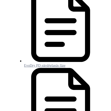
EvoDry PD pārslēgšanās fāze