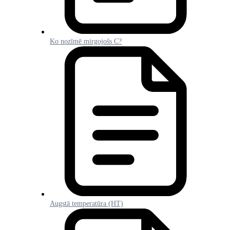
Ko nozīmē mirgojošs C?
Augstā temperatūra (HT)