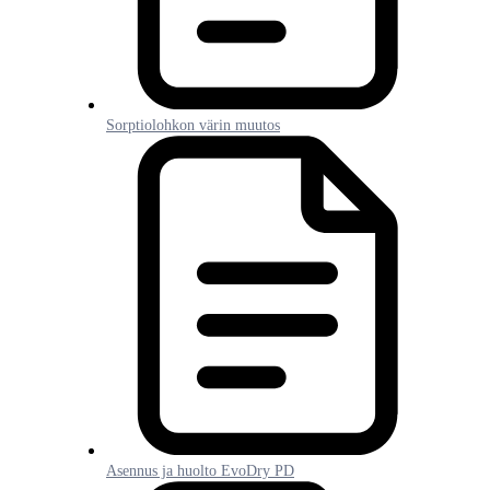
Sorptiolohkon värin muutos
Asennus ja huolto EvoDry PD