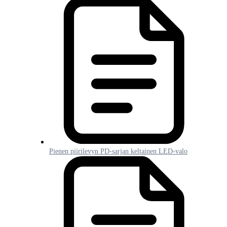
Pienen piirilevyn PD-sarjan keltainen LED-valo