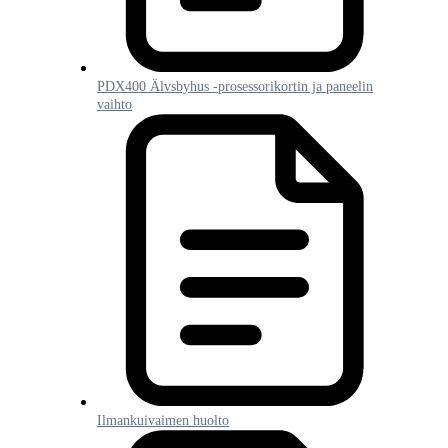
PDX400 Älvsbyhus -prosessorikortin ja paneelin
vaihto
Ilmankuivaimen huolto