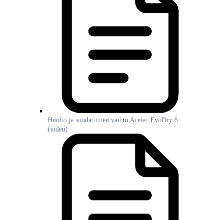
Huolto ja suodattimen vaihto Acetec EvoDry 6
(video)