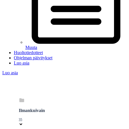
Muuta
Huoltotiedotteet
Ohjelman päivitykset
Luo asia
Luo asia
Ilmankuivain
35