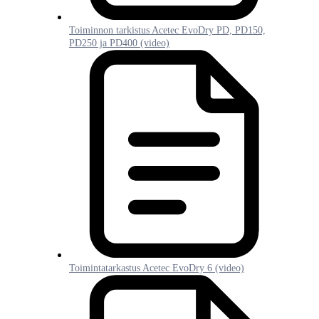
Toiminnon tarkistus Acetec EvoDry PD, PD150,
PD250 ja PD400 (video)
Toimintatarkastus Acetec EvoDry 6 (video)