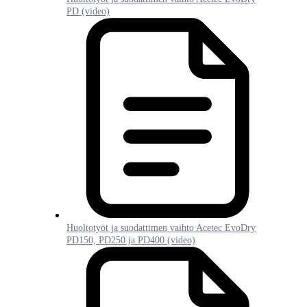
PD (video)
Huoltotyöt ja suodattimen vaihto Acetec EvoDry
PD150, PD250 ja PD400 (video)