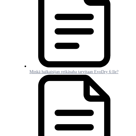
Minkä halkaisijan reikäsaha tarvitaan EvoDry 6:lle?