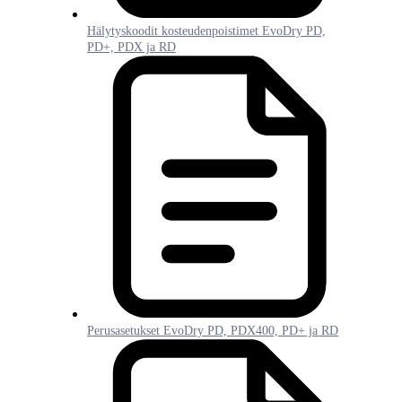
Hälytyskoodit kosteudenpoistimet EvoDry PD,
PD+, PDX ja RD
Perusasetukset EvoDry PD, PDX400, PD+ ja RD