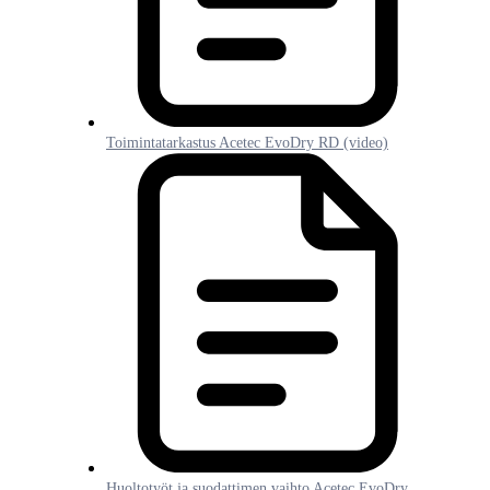
Toimintatarkastus Acetec EvoDry RD (video)
Huoltotyöt ja suodattimen vaihto Acetec EvoDry