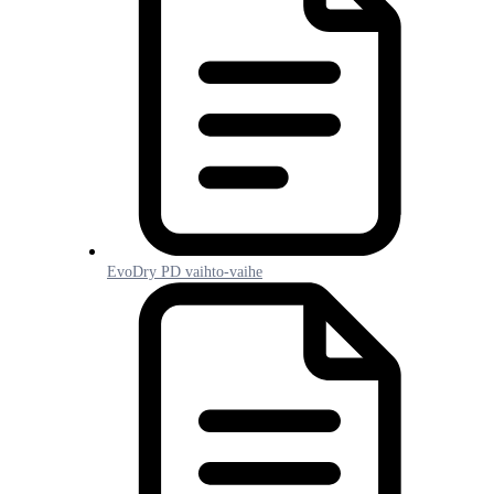
EvoDry PD vaihto-vaihe