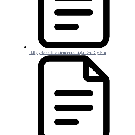
Hälytyskoodit kosteudenpoistaja EvoDry Pro