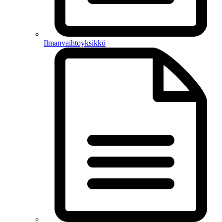
Ilmanvaihtoyksikkö