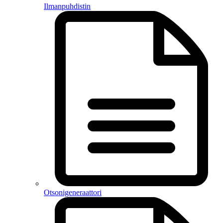
Ilmanpuhdistin
Otsonigeneraattori