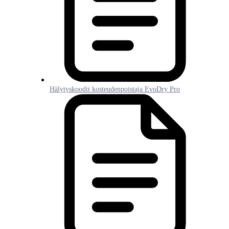
Hälytyskoodit kosteudenpoistaja EvoDry Pro