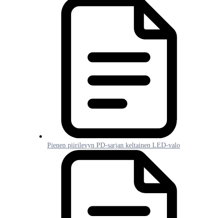
Pienen piirilevyn PD-sarjan keltainen LED-valo