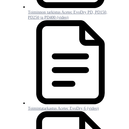
Toiminnon tarkistus Acetec EvoDry PD, PD150,
PD250 ja PD400 (video)
Toimintatarkastus Acetec EvoDry 6 (video)