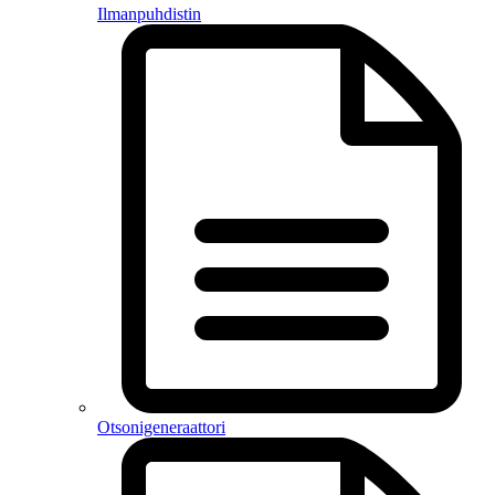
Ilmanpuhdistin
Otsonigeneraattori