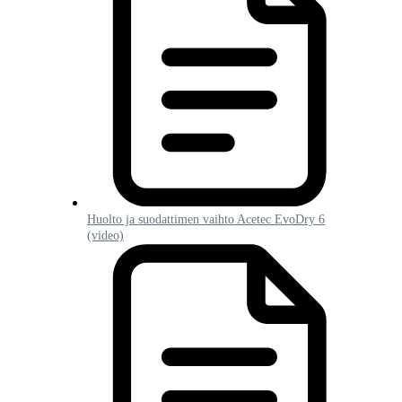
Huolto ja suodattimen vaihto Acetec EvoDry 6
(video)