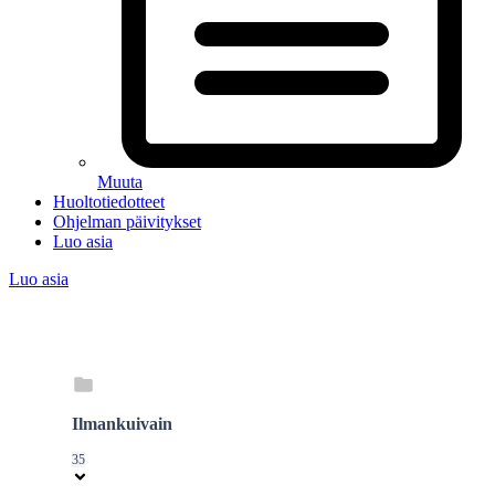
Muuta
Huoltotiedotteet
Ohjelman päivitykset
Luo asia
Luo asia
Ilmankuivain
35