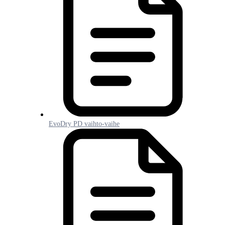
EvoDry PD vaihto-vaihe