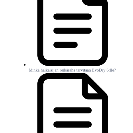
Minkä halkaisijan reikäsaha tarvitaan EvoDry 6:lle?