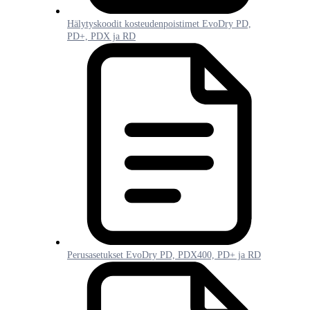
Hälytyskoodit kosteudenpoistimet EvoDry PD,
PD+, PDX ja RD
Perusasetukset EvoDry PD, PDX400, PD+ ja RD