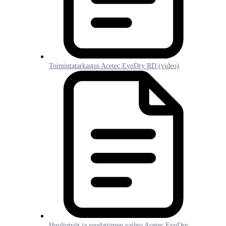
Toimintatarkastus Acetec EvoDry RD (video)
Huoltotyöt ja suodattimen vaihto Acetec EvoDry