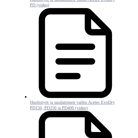
PD (video)
Huoltotyöt ja suodattimen vaihto Acetec EvoDry
PD150, PD250 ja PD400 (video)