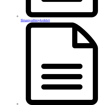
Ilmanvaihtoyksikkö