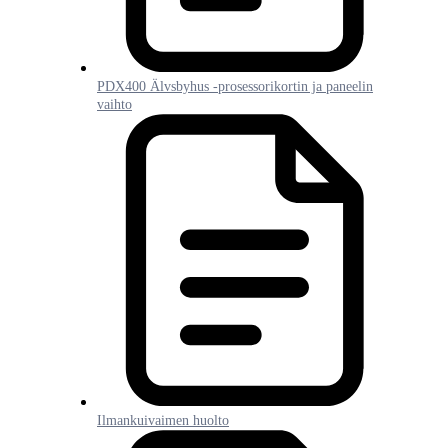
PDX400 Älvsbyhus -prosessorikortin ja paneelin
vaihto
Ilmankuivaimen huolto