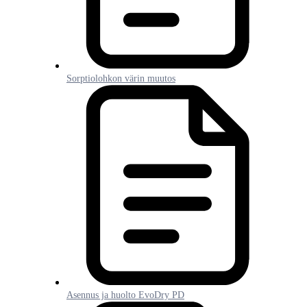
Sorptiolohkon värin muutos
Asennus ja huolto EvoDry PD