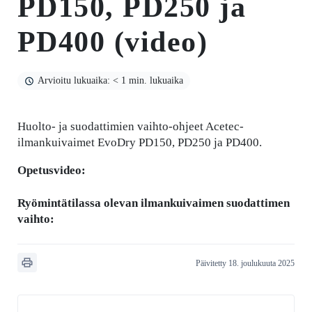
PD150, PD250 ja
PD400 (video)
Arvioitu lukuaika: < 1 min. lukuaika
Huolto- ja suodattimien vaihto-ohjeet Acetec-
ilmankuivaimet EvoDry PD150, PD250 ja PD400.
Opetusvideo:
Ryömintätilassa olevan ilmankuivaimen suodattimen
vaihto:
Päivitetty 18. joulukuuta 2025