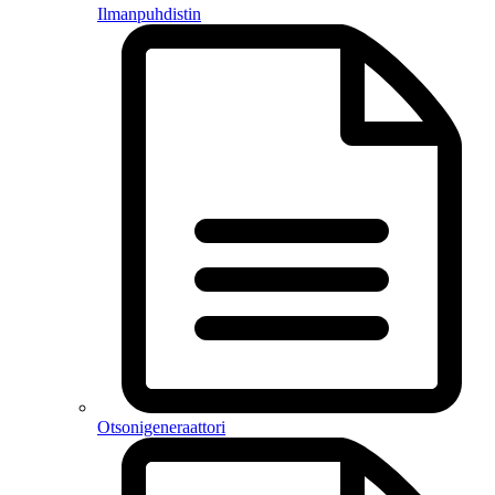
Ilmanpuhdistin
Otsonigeneraattori