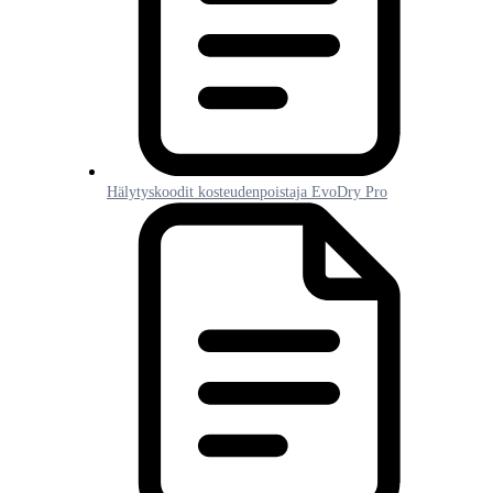
Hälytyskoodit kosteudenpoistaja EvoDry Pro