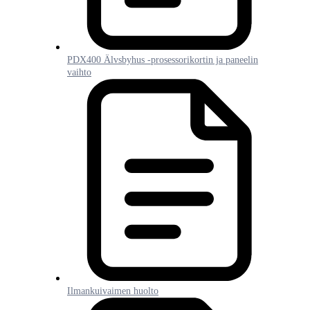
PDX400 Älvsbyhus -prosessorikortin ja paneelin
vaihto
Ilmankuivaimen huolto