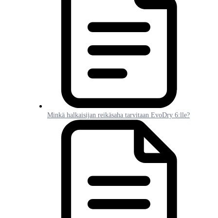
Minkä halkaisijan reikäsaha tarvitaan EvoDry 6:lle?