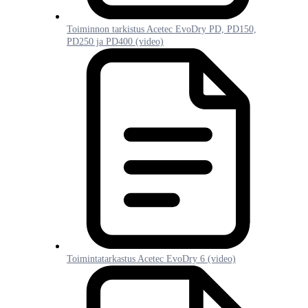
Toiminnon tarkistus Acetec EvoDry PD, PD150,
PD250 ja PD400 (video)
Toimintatarkastus Acetec EvoDry 6 (video)