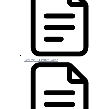
EvoDry PD vaihto-vaihe