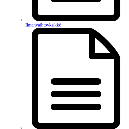
Ilmanvaihtoyksikkö