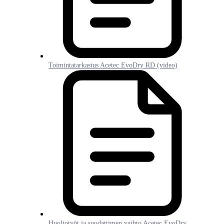
Toimintatarkastus Acetec EvoDry RD (video)
Huoltotyöt ja suodattimen vaihto Acetec EvoDry