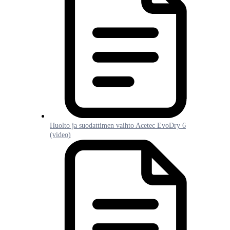
Huolto ja suodattimen vaihto Acetec EvoDry 6
(video)