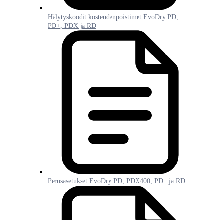
Hälytyskoodit kosteudenpoistimet EvoDry PD,
PD+, PDX ja RD
Perusasetukset EvoDry PD, PDX400, PD+ ja RD