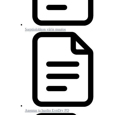
Sorptiolohkon värin muutos
Asennus ja huolto EvoDry PD