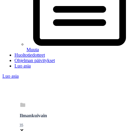
Muuta
Huoltotiedotteet
Ohjelman päivitykset
Luo asia
Luo asia
Ilmankuivain
35