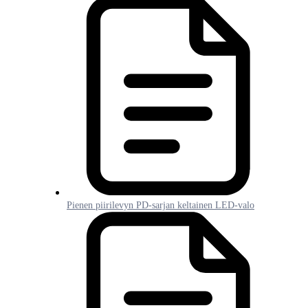
Pienen piirilevyn PD-sarjan keltainen LED-valo