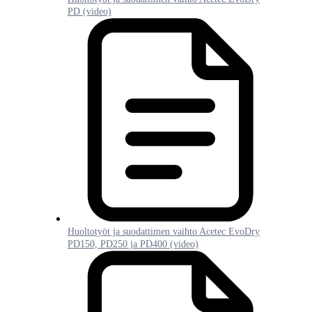
PD (video)
Huoltotyöt ja suodattimen vaihto Acetec EvoDry
PD150, PD250 ja PD400 (video)