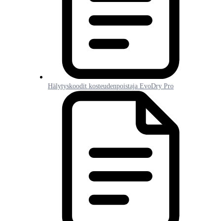
Hälytyskoodit kosteudenpoistaja EvoDry Pro