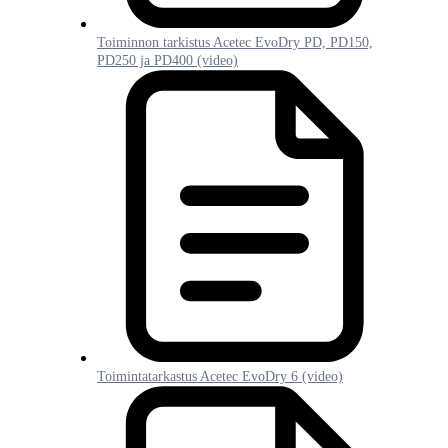
Toiminnon tarkistus Acetec EvoDry PD, PD150,
PD250 ja PD400 (video)
Toimintatarkastus Acetec EvoDry 6 (video)