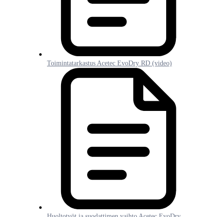
Toimintatarkastus Acetec EvoDry RD (video)
Huoltotyöt ja suodattimen vaihto Acetec EvoDry