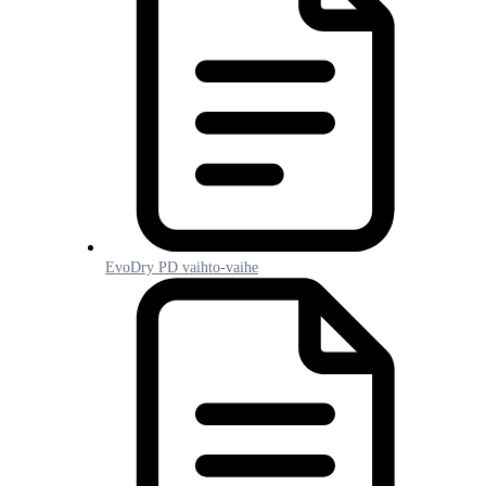
EvoDry PD vaihto-vaihe