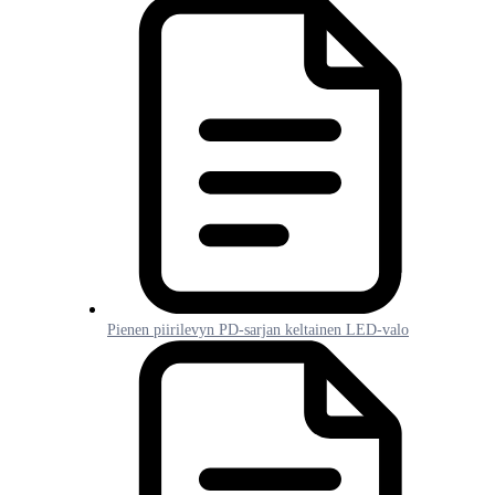
Pienen piirilevyn PD-sarjan keltainen LED-valo