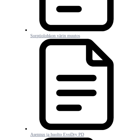
Sorptiolohkon värin muutos
Asennus ja huolto EvoDry PD