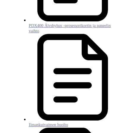
PDX400 Älvsbyhus -prosessorikortin ja paneelin
vaihto
Ilmankuivaimen huolto