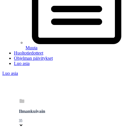
Muuta
Huoltotiedotteet
Ohjelman päivitykset
Luo asia
Luo asia
Ilmankuivain
35