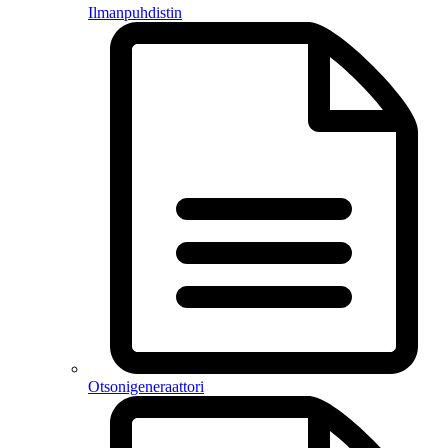
Ilmanpuhdistin
Otsonigeneraattori