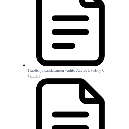
Huolto ja suodattimen vaihto Acetec EvoDry 6
(video)