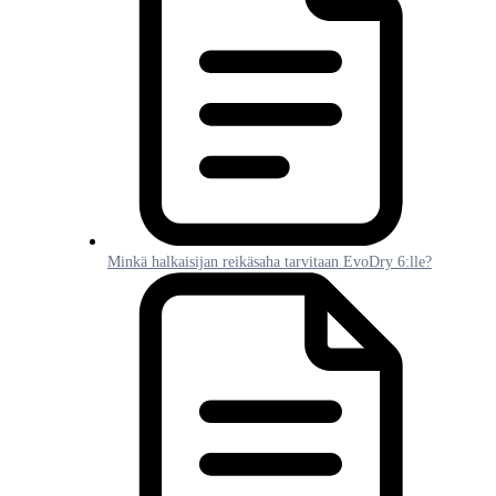
Minkä halkaisijan reikäsaha tarvitaan EvoDry 6:lle?