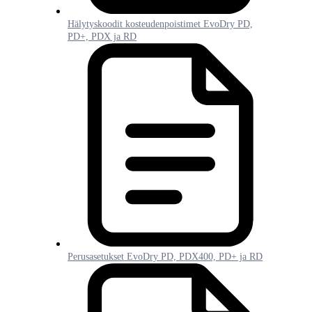
Hälytyskoodit kosteudenpoistimet EvoDry PD,
PD+, PDX ja RD
Perusasetukset EvoDry PD, PDX400, PD+ ja RD