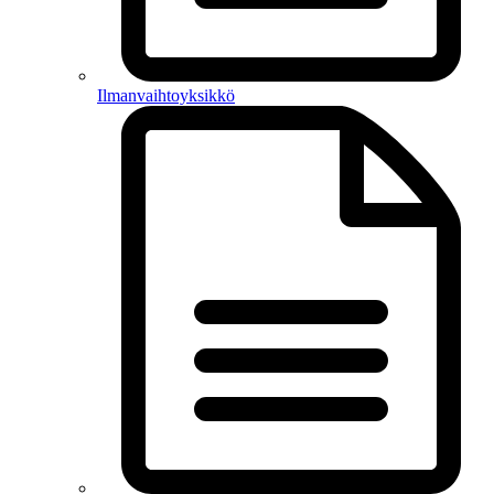
Ilmanvaihtoyksikkö