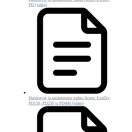
PD (video)
Huoltotyöt ja suodattimen vaihto Acetec EvoDry
PD150, PD250 ja PD400 (video)