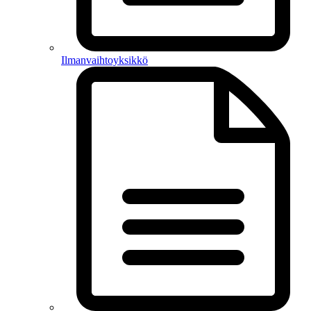
Ilmanvaihtoyksikkö