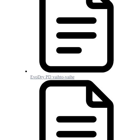
EvoDry PD vaihto-vaihe