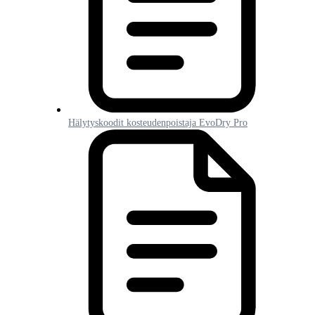
Hälytyskoodit kosteudenpoistaja EvoDry Pro