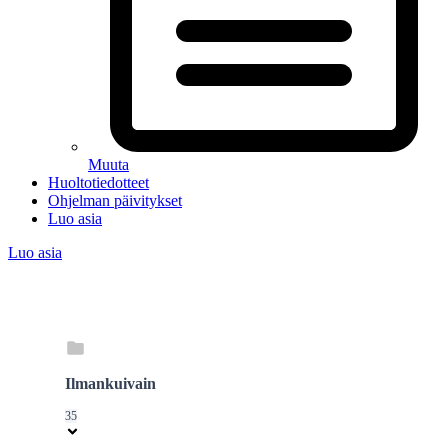
Muuta
Huoltotiedotteet
Ohjelman päivitykset
Luo asia
Luo asia
Ilmankuivain
35