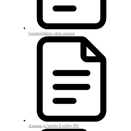
Sorptiolohkon värin muutos
Asennus ja huolto EvoDry PD