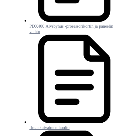
PDX400 Älvsbyhus -prosessorikortin ja paneelin
vaihto
Ilmankuivaimen huolto