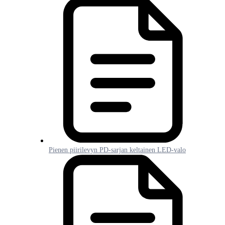
Pienen piirilevyn PD-sarjan keltainen LED-valo