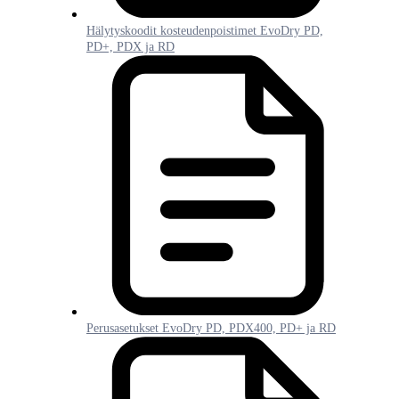
Hälytyskoodit kosteudenpoistimet EvoDry PD,
PD+, PDX ja RD
Perusasetukset EvoDry PD, PDX400, PD+ ja RD