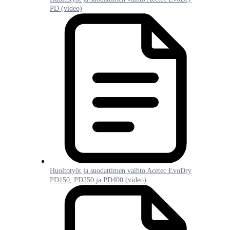
PD (video)
Huoltotyöt ja suodattimen vaihto Acetec EvoDry
PD150, PD250 ja PD400 (video)