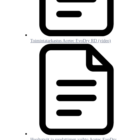
Toimintatarkastus Acetec EvoDry RD (video)
Huoltotyöt ja suodattimen vaihto Acetec EvoDry