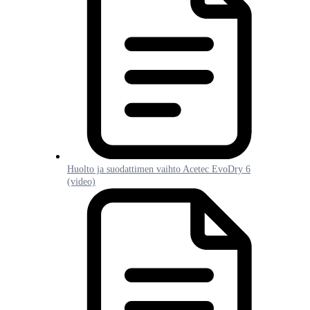
Huolto ja suodattimen vaihto Acetec EvoDry 6
(video)