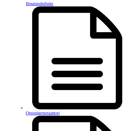
Ilmanpuhdistin
Otsonigeneraattori