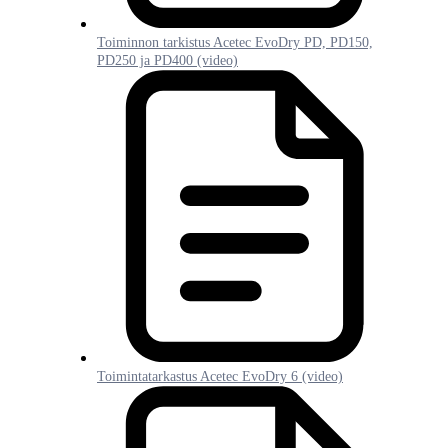
Toiminnon tarkistus Acetec EvoDry PD, PD150,
PD250 ja PD400 (video)
Toimintatarkastus Acetec EvoDry 6 (video)