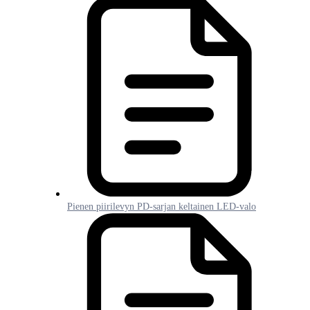
Pienen piirilevyn PD-sarjan keltainen LED-valo