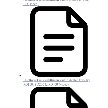
PD (video)
Huoltotyöt ja suodattimen vaihto Acetec EvoDry
PD150, PD250 ja PD400 (video)