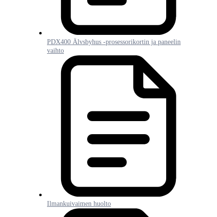
PDX400 Älvsbyhus -prosessorikortin ja paneelin
vaihto
Ilmankuivaimen huolto