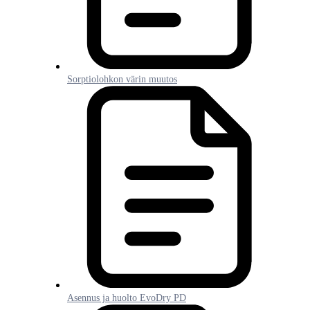
Sorptiolohkon värin muutos
Asennus ja huolto EvoDry PD