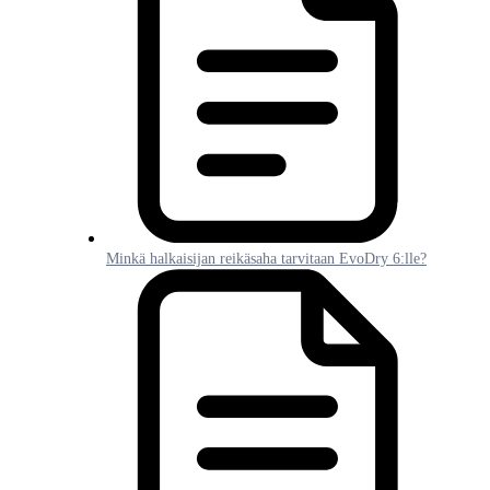
Minkä halkaisijan reikäsaha tarvitaan EvoDry 6:lle?