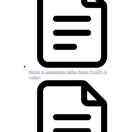
Huolto ja suodattimen vaihto Acetec EvoDry 6
(video)