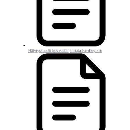
Hälytyskoodit kosteudenpoistaja EvoDry Pro