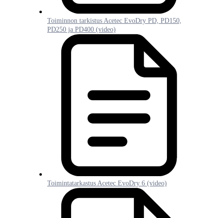
Toiminnon tarkistus Acetec EvoDry PD, PD150,
PD250 ja PD400 (video)
Toimintatarkastus Acetec EvoDry 6 (video)