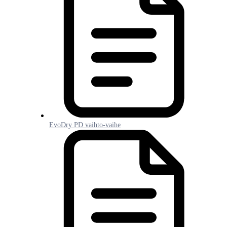
EvoDry PD vaihto-vaihe