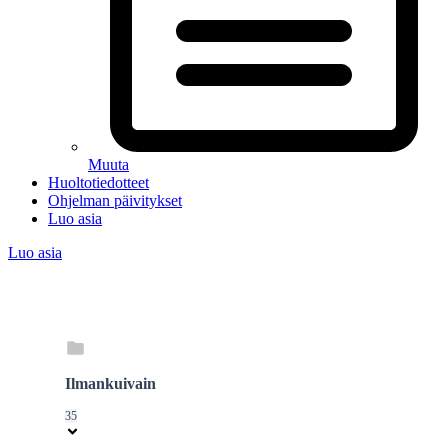
Muuta
Huoltotiedotteet
Ohjelman päivitykset
Luo asia
Luo asia
Ilmankuivain
35