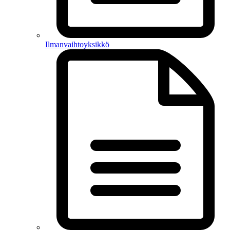
Ilmanvaihtoyksikkö