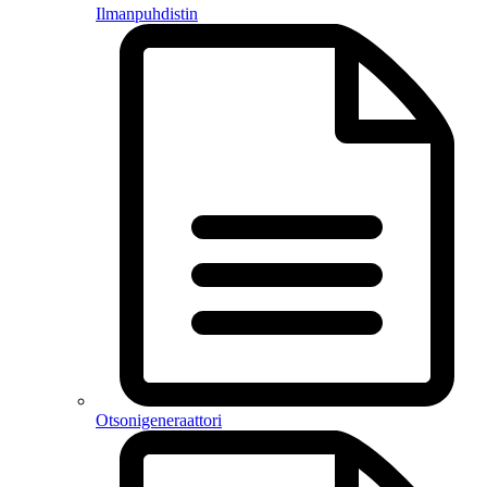
Ilmanpuhdistin
Otsonigeneraattori