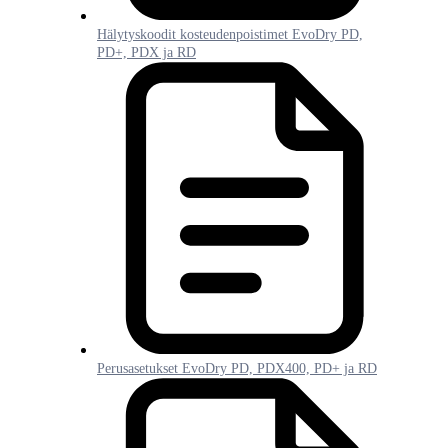
Hälytyskoodit kosteudenpoistimet EvoDry PD,
PD+, PDX ja RD
Perusasetukset EvoDry PD, PDX400, PD+ ja RD