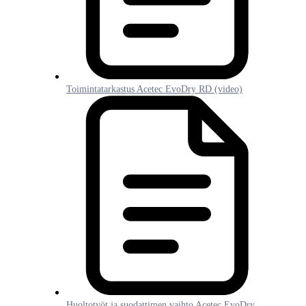
Toimintatarkastus Acetec EvoDry RD (video)
Huoltotyöt ja suodattimen vaihto Acetec EvoDry