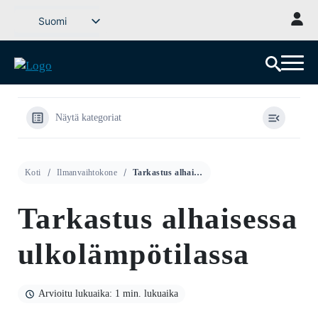
Siirry
Suomi
sisältöön
Svenska
English (UK)
Deutsch
Dansk
Näytä kategoriat
Norsk bokmål
Íslenska
Koti
Ilmanvaihtokone
Tarkastus alhaisessa ulkolämpötilassa
Eesti
Latviešu valoda
Tarkastus alhaisessa
Lietuvių kalba
ulkolämpötilassa
Arvioitu lukuaika: 1 min. lukuaika