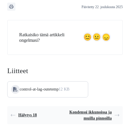
Päivitetty 22. joulukuuta 2025
Ratkaisiko tämä artikkeli
ongelmasi?
Liitteet
control-at-lag-outetemp
12 KB
Kondenssi ikkunoissa ja
Hälytys 18
muilla pinnoilla