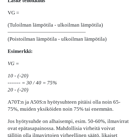
Laske tehokkuus
VG =
(Tuloilman lämpötila - ulkoilman lämpötila)
———————————————
(Poistoilman lämpötila - ulkoilman lämpötila)
Esimerkki:
VG =
10 - (-20)
------- = 30 / 40 = 75%
20 - (-20)
A70T:n ja A50S:n hyötysuhteen pitäisi olla noin 65-
75%, muiden yksiköiden noin 75% tai enemmän.
Jos hyötysuhde on alhaisempi, esim. 50-60%, ilmavirrat
ovat epätasapainossa. Mahdollisia virheitä voivat
tällöin olla ilmavirtojen virheellinen säätö, likaiset