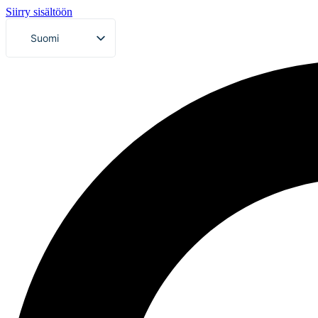
Siirry sisältöön
Suomi
Svenska
English (UK)
Deutsch
Dansk
Norsk bokmål
Íslenska
Eesti
Latviešu valoda
Lietuvių kalba